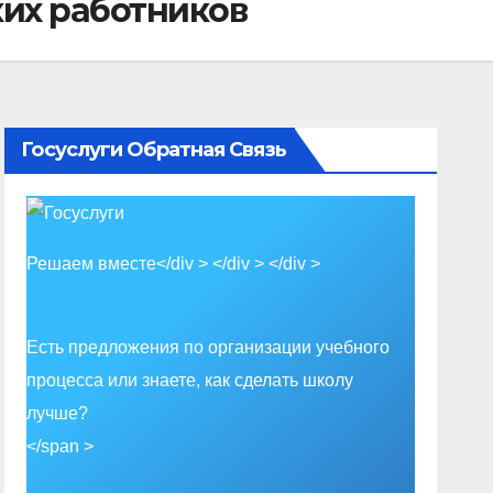
их работников
Госуслуги Обратная Связь
Решаем вместе</div > </div > </div >
Есть предложения по организации учебного
процесса или знаете, как сделать школу
лучше?
</span >