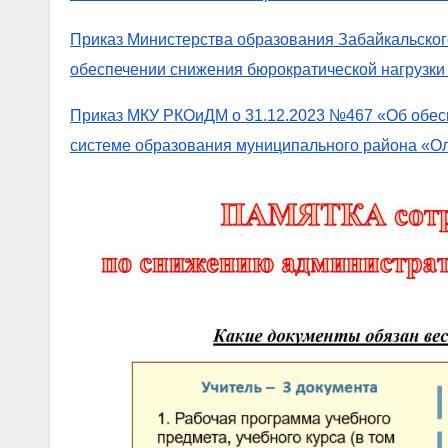
Приказ Министерства образования Забайкальског
обеспечении снижения бюрократической нагрузки 
Приказ МКУ РКОиДМ о 31.12.2023 №467 «Об обесп
системе образования муниципального района «О