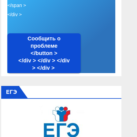
</span >
</div >
Сообщить о
проблеме
</button >
</div > </div > </div
> </div >
ЕГЭ